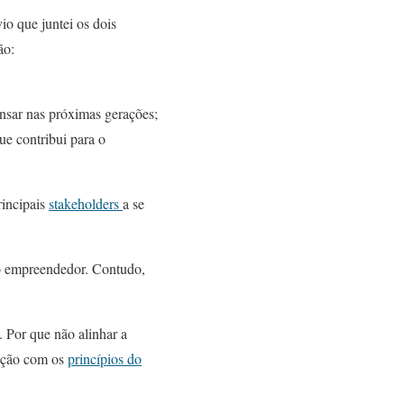
io que juntei os dois
ão:
nsar nas próximas gerações;
ue contribui para o
rincipais
stakeholders
a se
do empreendedor. Contudo,
 Por que não alinhar a
vação com os
princípios do