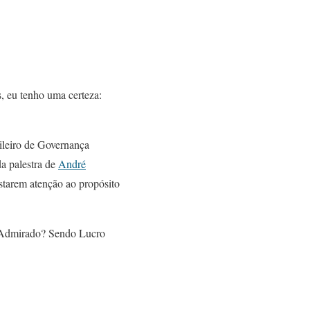
s, eu tenho uma certeza:
sileiro de Governança
a palestra de
André
starem atenção ao propósito
o Admirado? Sendo Lucro