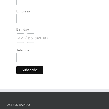
Empresa
Birthday
/
( mm / dd )
Telefone
ACESSO RÁPIDO