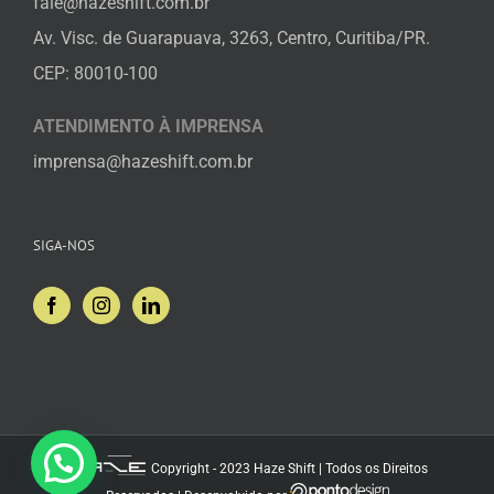
fale@hazeshift.com.br
Av. Visc. de Guarapuava, 3263, Centro, Curitiba/PR.
CEP: 80010-100
ATENDIMENTO À IMPRENSA
imprensa@hazeshift.com.br
SIGA-NOS
Vamos conversar?
Copyright - 2023 Haze Shift | Todos os Direitos