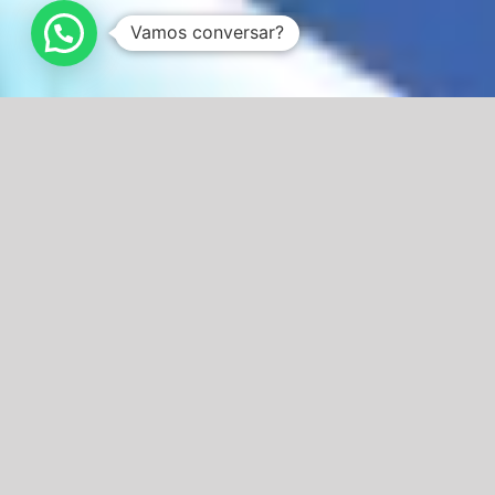
Vamos conversar?
Leve o
design
estratégico
e
inovação
centrada em pessoas
para seu projeto ou
negócio!