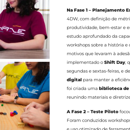
Na
Fase 1 – Planejamento E
4DW, com definição de métri
produtividade, bem-estar e 
estudo aprofundado da capa
workshops sobre a história e
motivos que levaram à adesã
implementado o
Shift Day
, 
segundas e sextas-feiras, e 
digital
para manter a eficiê
foi criada uma
biblioteca d
reunindo materiais e diretrize
A
Fase 2 – Teste Piloto
focou
Foram conduzidos workshops
e uso otimizado de ferramen