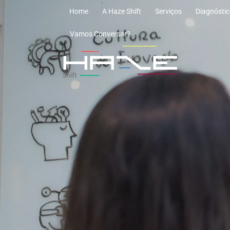
Ir
Home
A Haze Shift
Serviços
Diagnóstic
para
Vamos Conversar?
o
conteúdo