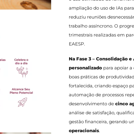
ampliação do uso de IAs para f
reduziu reuniões desnecessár
trabalho assíncrono. O progr
trimestrais realizadas em pa
EAESP.
Na
Fase 3 – Consolidação 
personalizado
para apoiar a 
boas práticas de produtividad
fortalecida, criando espaço p
automação de processos repe
desenvolvimento de
cinco a
análise de satisfação, qualifi
gestão financeira, gerando 
operacionais
.