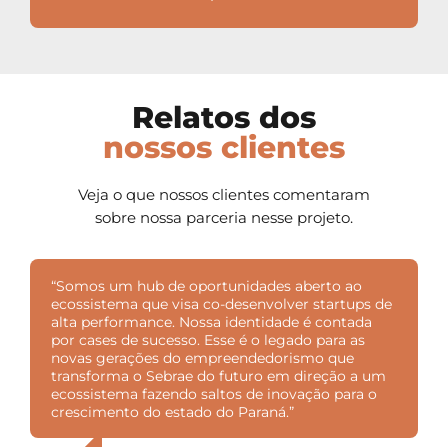
Relatos dos
nossos clientes
Veja o que nossos clientes comentaram
sobre
nossa parceria nesse projeto.
“Somos um hub de oportunidades aberto ao
ecossistema que visa co-desenvolver startups de
alta performance. Nossa identidade é contada
por cases de sucesso. Esse é o legado para as
novas gerações do empreendedorismo que
transforma o Sebrae do futuro em direção a um
ecossistema fazendo saltos de inovação para o
crescimento do estado do Paraná.”