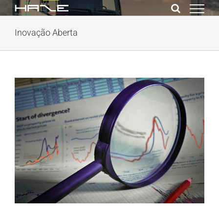
Ir
para
Inovação Aberta
o
conteúdo