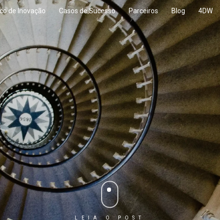
co de Inovação
Casos de Sucesso
Parceiros
Blog
4DW
LEIA O POST