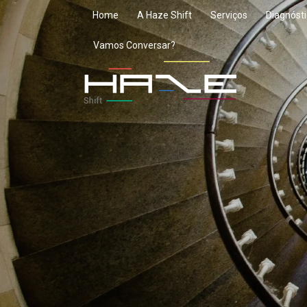
Ir
Home
A Haze Shift
Serviços
Diagnósti
para
Vamos Conversar?
o
conteúdo