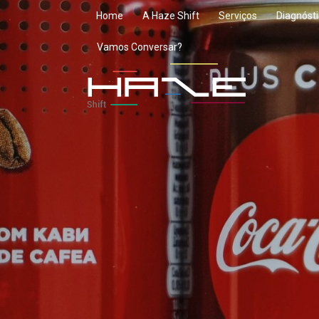
Ir
Home
A Haze Shift
Serviços
Diagnósti
para
Vamos Conversar?
o
conteúdo