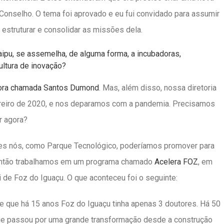
o Conselho. O tema foi aprovado e eu fui convidado para assumir
 estruturar e consolidar as missões dela.
ipu, se assemelha, de alguma forma, a incubadoras,
ultura de inovação?
ora chamada Santos Dumond
. Mas, além disso, nossa diretoria
ereiro de 2020, e nos deparamos com a pandemia. Precisamos
r agora?
es nós, como Parque Tecnológico, poderíamos promover para
Então trabalhamos em um programa chamado
Acelera FOZ
, em
i de Foz do Iguaçu. O que aconteceu foi o seguinte:
e que há 15 anos Foz do Iguaçu tinha apenas 3 doutores. Há 50
que passou por uma grande transformação desde a construção