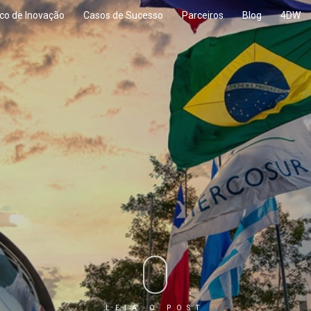
co de Inovação
Casos de Sucesso
Parceiros
Blog
4DW
LEIA O POST