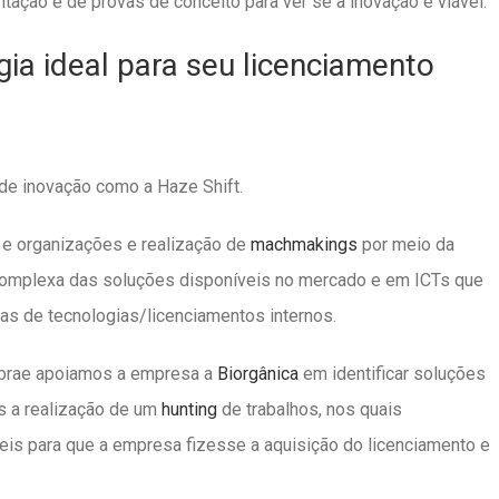
tação e de provas de conceito para ver se a inovação é viável.
ia ideal para seu licenciamento
s de inovação como a Haze Shift.
e organizações e realização de
machmakings
por meio da
complexa das soluções disponíveis no mercado e em ICTs que
ias de tecnologias/licenciamentos internos.
ebrae apoiamos a empresa a
Biorgânica
em identificar soluções
s a realização de um
hunting
de trabalhos, nos quais
eis para que a empresa fizesse a aquisição do licenciamento e