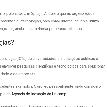
.
ita pelo autor Jan Spruijt. A ideia é que as organizações
tentes ou tecnologias, para então internalizá-las e utilizá-
iços ou, ainda, para melhorar processos internos.
ogias?
Tecnologia (ICTs) de universidades e instituições públicas e
envolver pesquisas científicas e tecnológicas para solucionar,
iedade e de empresas.
celentes exemplos. Claro, eu pessoalmente ainda considero
mplo da
Agência de Inovação da Unicamp
.
 inovadoras de 20 categorias diferentes, como produtos