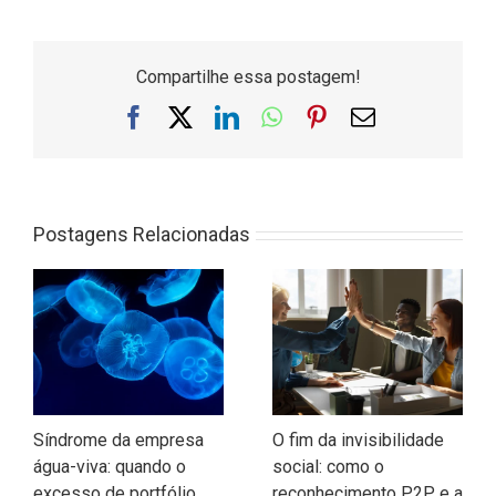
Compartilhe essa postagem!
Facebook
X
LinkedIn
WhatsApp
Pinterest
E-
mail
Postagens Relacionadas
Síndrome da empresa
O fim da invisibilidade
água-viva: quando o
social: como o
excesso de portfólio
reconhecimento P2P e a